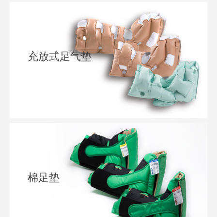
充放式足气垫
棉足垫