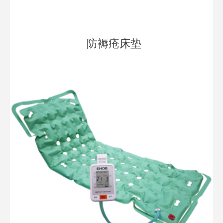
防褥疮床垫