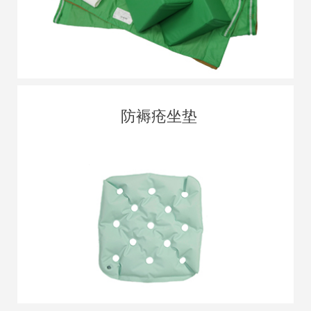
防褥疮坐垫